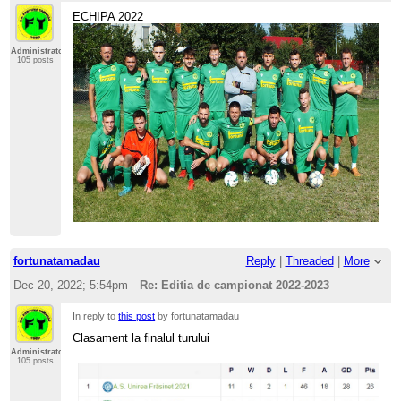
ECHIPA 2022
Administrator
105 posts
fortunatamadau
Reply
|
Threaded
|
More
Dec 20, 2022; 5:54pm
Re: Editia de campionat 2022-2023
In reply to
this post
by fortunatamadau
Clasament la finalul turului
Administrator
105 posts