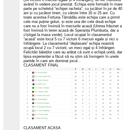
având în vedere jocul prestat. Echipa este formată în mare
parte pe scheletul ”echipei racheta”, cu jucători în jur de 40
ani și cu jucători tineri, cu vârste între 16 si 25 ani. Cu
toate acestea Fortuna Tămădău este echipa care a primit
cele mai puține goluri, și este una din cele două echipe
care nu a fost învinsă în meciurile acasă (Unirea frăsinet a
fost învinsă în teren acasă de Speranța Plumbuita, dar a
cîștigat la masa verde). Locul ocupat în clasamentul
”acasă” este locul 5 cu 7 victorii 6 meciuri egale și nici o
înfrângere. La clasamentul ”deplasare” echipa noastră
ocupă locul 2 cu 7 victorii, un meci egal și 4 înfrângeri.
Felicitări băieților care au arătat că sunt o echipă unită, dar
lipsa experienței a făcut să nu știm să învingem în unele
partide în care am dominat jocul…
CLASAMENT FINAL
CLASAMENT ACASA