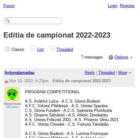
Forum
Login
Register
Editia de campionat 2022-2023
Classic
List
Threaded
7 messages
Options
fortunatamadau
Reply
|
Threaded
|
More
Nov 10, 2022; 6:23pm
Editia de campionat 2022-2023
PROGRAM COMPETITIONAL
A.S. Avântul Luica - A.C.S. Gloria Budesti
Administrator
A.F.C. Viitorul Plătărești - A.S. Unirea Spanțov
105 posts
C.S. Gloria Fundeni - A.C.S. Speranta Plumbuita
A.S. Dinamo Sărulești - A.S. Atletic Dorobanțu
A.S. Unirea Frăsinet 2021 - A.S. Phoenix Ulmu 2021
A.F.C. Voința Chiselet - C.S. Fortuna Tămădău
A.C.S. Gloria Budesti - A.S. Lumina Frumușan