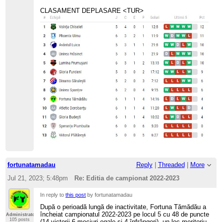
CLASAMENT DEPLASARE <TUR>
fortunatamadau
Reply
|
Threaded
|
More
Jul 21, 2023; 5:48pm
Re: Editia de campionat 2022-2023
In reply to
this post
by fortunatamadau
După o perioadă lungă de inactivitate, Fortuna Tămădău a
încheiat campionatul 2022-2023 pe locul 5 cu 48 de puncte
Administrator
105 posts
(14 victorii 6 meciuri egale și 4 înfrângeri), un loc meritoriu