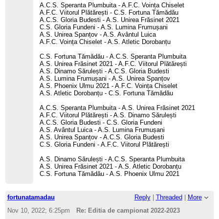
A.C.S. Speranta Plumbuita - A.F.C. Voința Chiselet
A.F.C. Viitorul Plătărești - C.S. Fortuna Tămădău
A.C.S. Gloria Budesti - A.S. Unirea Frăsinet 2021
C.S. Gloria Fundeni - A.S. Lumina Frumușani
A.S. Unirea Spanțov - A.S. Avântul Luica
A.F.C. Voința Chiselet - A.S. Atletic Dorobanțu
C.S. Fortuna Tămădău - A.C.S. Speranta Plumbuita
A.S. Unirea Frăsinet 2021 - A.F.C. Viitorul Plătărești
A.S. Dinamo Sărulești - A.C.S. Gloria Budesti
A.S. Lumina Frumușani - A.S. Unirea Spanțov
A.S. Phoenix Ulmu 2021 - A.F.C. Voința Chiselet
A.S. Atletic Dorobanțu - C.S. Fortuna Tămădău
A.C.S. Speranta Plumbuita - A.S. Unirea Frăsinet 2021
A.F.C. Viitorul Plătărești - A.S. Dinamo Sărulești
A.C.S. Gloria Budesti - C.S. Gloria Fundeni
A.S. Avântul Luica - A.S. Lumina Frumușani
A.S. Unirea Spanțov - A.C.S. Gloria Budesti
C.S. Gloria Fundeni - A.F.C. Viitorul Plătărești
A.S. Dinamo Sărulești - A.C.S. Speranta Plumbuita
A.S. Unirea Frăsinet 2021 - A.S. Atletic Dorobanțu
C.S. Fortuna Tămădău - A.S. Phoenix Ulmu 2021
fortunatamadau
Reply
|
Threaded
|
More
Nov 10, 2022; 6:25pm
Re: Editia de campionat 2022-2023