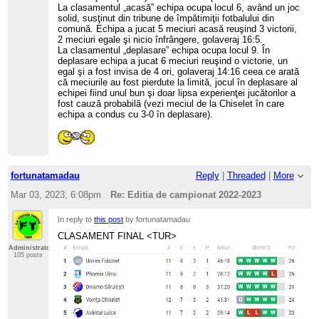
La clasamentul „acasă” echipa ocupa locul 6, având un joc
solid, susţinut din tribune de împătimiţii fotbalului din
comună. Echipa a jucat 5 meciuri acasă reuşind 3 victorii,
2 meciuri egale şi nicio înfrângere, golaveraj 16:5.
La clasamentul „deplasare” echipa ocupa locul 9. În
deplasare echipa a jucat 6 meciuri reuşind o victorie, un
egal şi a fost invisa de 4 ori, golaveraj 14:16 ceea ce arată
că meciurile au fost pierdute la limită, jocul în deplasare al
echipei fiind unul bun şi doar lipsa experienţei jucătorilor a
fost cauză probabilă (vezi meciul de la Chiselet în care
echipa a condus cu 3-0 în deplasare).
fortunatamadau
Reply
|
Threaded
|
More
Mar 03, 2023; 6:08pm
Re: Editia de campionat 2022-2023
In reply to
this post
by fortunatamadau
CLASAMENT FINAL <TUR>
Administrator
105 posts