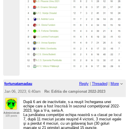
fortunatamadau
Reply
|
Threaded
|
More
Jan 06, 2023; 6:40am
Re: Editia de campionat 2022-2023
După 6 ani de inactivitate, s-a reuşit închegarea unei
echipe care a fost înscrisă în sezonul competiţional 2022-
2023, liga a V-a, seria A.
Administrator
La jumătatea competiţiei echipa noastră s-a clasat pe locul
105 posts
7, după 11 meciuri jucate reuşind 4 victorii, 3 meciuri egale
şi a pierdut 4 meciuri, cu un golaveraj bun (30 goluri
marcate şi 21 primite) acumulând 15 puncte.